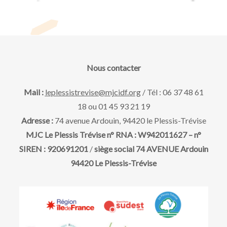
e
a
e
v
t
r
u
e
t
.
e
d
n
Nous contacter
s
e
a
Mail :
leplessistrevise@mjcidf.org
/ Tél : 06 37 48 61
É
18 ou 01 45 93 21 19
É
v
v
Adresse :
74 avenue Ardouin, 94420 le Plessis-Trévise
MJC Le Plessis Trévise n° RNA : W942011627 – n°
è
v
i
SIREN : 920691201
/
siège social 74 AVENUE Ardouin
n
94420 Le Plessis-Trévise
è
g
e
n
m
a
e