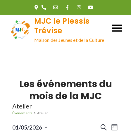
Skip
to
MJC le Plessis
content
Trévise
Maison des Jeunes et de la Culture
Les événements du
mois de la MJC
Atelier
Évènements
Atelier
Évènements
R
N
01/05/2026
R
M