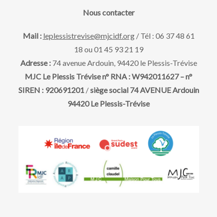
a
e
v
Nous contacter
t
u
e
t
Mail :
leplessistrevise@mjcidf.org
/ Tél : 06 37 48 61
.
18 ou 01 45 93 21 19
e
n
Adresse :
74 avenue Ardouin, 94420 le Plessis-Trévise
s
MJC Le Plessis Trévise n° RNA : W942011627 – n°
a
SIREN : 920691201
/
siège social 74 AVENUE Ardouin
É
94420 Le Plessis-Trévise
v
v
è
i
n
g
e
m
a
e