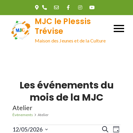
Skip
to
MJC le Plessis
content
Trévise
Maison des Jeunes et de la Culture
Les événements du
mois de la MJC
Atelier
Évènements
Atelier
Évènements
R
N
12/05/2026
R
J