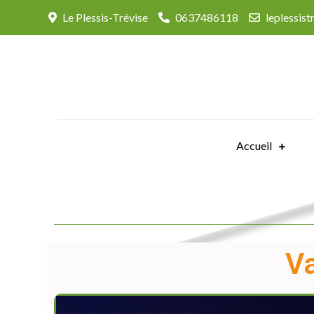
Le Plessis-Trévise
0637486118
leplessis
Accueil
Va