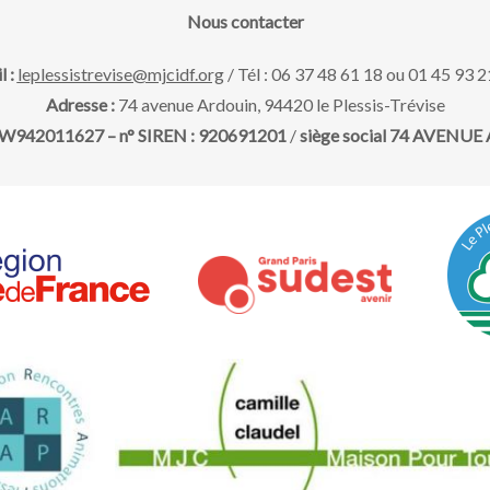
Nous contacter
l :
leplessistrevise@mjcidf.org
/ Tél : 06 37 48 61 18 ou 01 45 93 2
Adresse :
74 avenue Ardouin, 94420 le Plessis-Trévise
 : W942011627 – n° SIREN : 920691201
/
siège social 74 AVENUE A