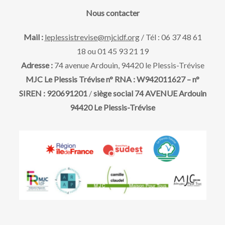
a
e
v
Nous contacter
t
u
e
t
Mail :
leplessistrevise@mjcidf.org
/ Tél : 06 37 48 61
.
18 ou 01 45 93 21 19
e
n
Adresse :
74 avenue Ardouin, 94420 le Plessis-Trévise
s
MJC Le Plessis Trévise n° RNA : W942011627 – n°
a
SIREN : 920691201
/
siège social 74 AVENUE Ardouin
É
94420 Le Plessis-Trévise
v
v
è
i
n
g
e
m
a
e