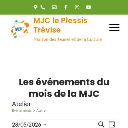
Skip
to
MJC le Plessis
content
Trévise
Maison des Jeunes et de la Culture
Les événements du
mois de la MJC
Atelier
Évènements
Atelier
Évènements
R
N
28/05/2026
R
J