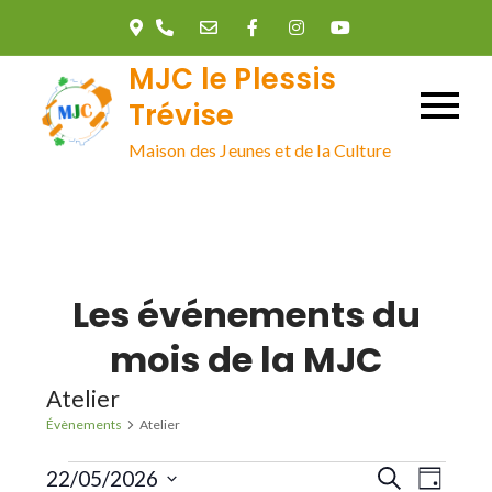
Skip
to
MJC le Plessis
content
Trévise
Maison des Jeunes et de la Culture
Les événements du
mois de la MJC
Atelier
Évènements
Atelier
Évènements
R
N
22/05/2026
R
J