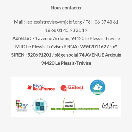
a
e
v
Nous contacter
t
u
e
t
Mail :
leplessistrevise@mjcidf.org
/ Tél : 06 37 48 61
.
18 ou 01 45 93 21 19
e
n
Adresse :
74 avenue Ardouin, 94420 le Plessis-Trévise
s
MJC Le Plessis Trévise n° RNA : W942011627 – n°
a
SIREN : 920691201
/
siège social 74 AVENUE Ardouin
É
94420 Le Plessis-Trévise
v
v
è
i
n
g
e
m
a
e