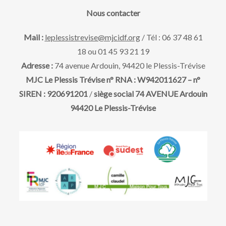
a
e
v
Nous contacter
t
u
e
t
Mail :
leplessistrevise@mjcidf.org
/ Tél : 06 37 48 61
.
18 ou 01 45 93 21 19
e
n
Adresse :
74 avenue Ardouin, 94420 le Plessis-Trévise
s
MJC Le Plessis Trévise n° RNA : W942011627 – n°
a
SIREN : 920691201
/
siège social 74 AVENUE Ardouin
É
94420 Le Plessis-Trévise
v
v
è
i
n
g
e
m
a
e