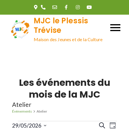
Skip
to
MJC le Plessis
content
Trévise
Maison des Jeunes et de la Culture
Les événements du
mois de la MJC
Atelier
Évènements
Atelier
Évènements
R
N
29/05/2026
R
J