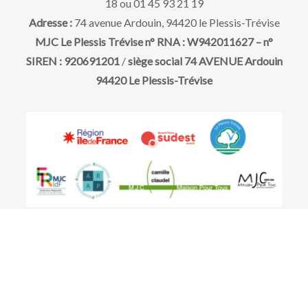
18 ou 01 45 93 21 19
Adresse :
74 avenue Ardouin, 94420 le Plessis-Trévise
MJC Le Plessis Trévise n° RNA : W942011627 – n°
SIREN : 920691201
/
siège social 74 AVENUE Ardouin
94420 Le Plessis-Trévise
© MJC le Plessis Trévise 2022 Theme Blog Mall by
Creativ Themes