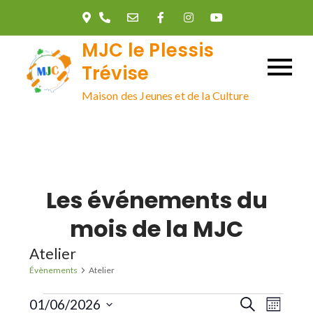
Skip
to
MJC le Plessis
content
Trévise
Maison des Jeunes et de la Culture
Les événements du
mois de la MJC
Atelier
Évènements
Atelier
Évènements
R
N
01/06/2026
R
M