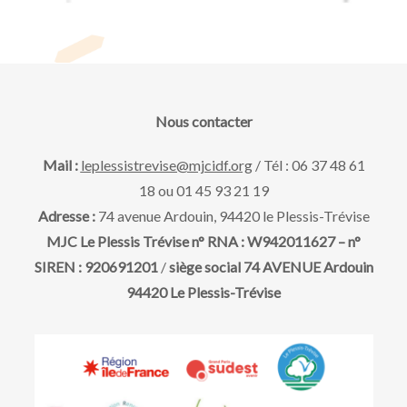
e
a
e
v
t
r
u
e
t
.
e
d
n
Nous contacter
s
e
a
Mail :
leplessistrevise@mjcidf.org
/ Tél : 06 37 48 61
É
18 ou 01 45 93 21 19
É
v
v
Adresse :
74 avenue Ardouin, 94420 le Plessis-Trévise
MJC Le Plessis Trévise n° RNA : W942011627 – n°
è
v
i
SIREN : 920691201
/
siège social 74 AVENUE Ardouin
n
94420 Le Plessis-Trévise
è
g
e
n
m
a
e