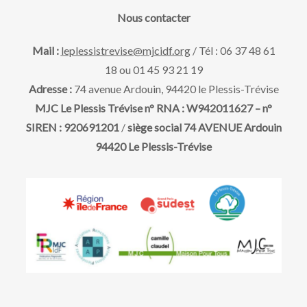
a
e
v
Nous contacter
t
u
e
t
Mail :
leplessistrevise@mjcidf.org
/ Tél : 06 37 48 61
.
18 ou 01 45 93 21 19
e
n
Adresse :
74 avenue Ardouin, 94420 le Plessis-Trévise
s
MJC Le Plessis Trévise n° RNA : W942011627 – n°
a
SIREN : 920691201
/
siège social 74 AVENUE Ardouin
É
94420 Le Plessis-Trévise
v
v
è
i
n
g
e
m
a
e