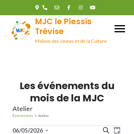
Skip
to
MJC le Plessis
content
Trévise
Maison des Jeunes et de la Culture
Les événements du
mois de la MJC
Atelier
Évènements
Atelier
Évènements
R
N
06/05/2026
R
J