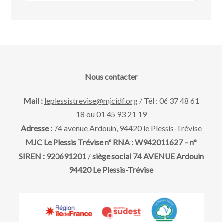
Nous contacter
Mail :
leplessistrevise@mjcidf.org
/ Tél : 06 37 48 61
18 ou 01 45 93 21 19
Adresse :
74 avenue Ardouin, 94420 le Plessis-Trévise
MJC Le Plessis Trévise n° RNA : W942011627 – n°
SIREN : 920691201
/
siège social 74 AVENUE Ardouin
94420 Le Plessis-Trévise