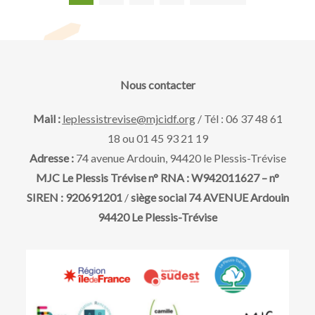
Pagination
des
publications
Nous contacter
Mail :
leplessistrevise@mjcidf.org
/ Tél : 06 37 48 61
18 ou 01 45 93 21 19
Adresse :
74 avenue Ardouin, 94420 le Plessis-Trévise
MJC Le Plessis Trévise n° RNA : W942011627 – n°
SIREN : 920691201
/
siège social 74 AVENUE Ardouin
94420 Le Plessis-Trévise