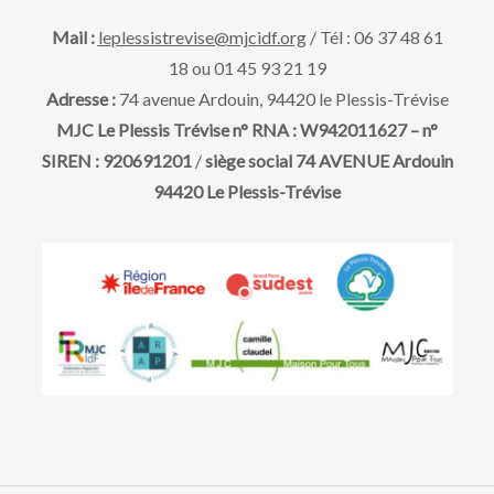
Mail :
leplessistrevise@mjcidf.org
/ Tél : 06 37 48 61
18 ou 01 45 93 21 19
Adresse :
74 avenue Ardouin, 94420 le Plessis-Trévise
MJC Le Plessis Trévise n° RNA : W942011627 – n°
SIREN : 920691201
/
siège social 74 AVENUE Ardouin
94420 Le Plessis-Trévise