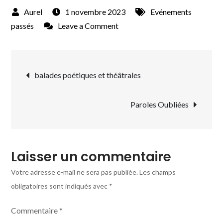
1 novembre 2023
Evénements
on
passés
Leave a Comment
exposition
Oleksii
Navigation
Shevchenko
balades poétiques et théâtrales
de
Paroles Oubliées
l’article
Laisser un commentaire
Votre adresse e-mail ne sera pas publiée.
Les champs
obligatoires sont indiqués avec
*
Commentaire
*