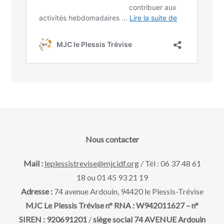
Nous contacter
Mail :
leplessistrevise@mjcidf.org
/ Tél : 06 37 48 61
18 ou 01 45 93 21 19
Adresse :
74 avenue Ardouin, 94420 le Plessis-Trévise
MJC Le Plessis Trévise n° RNA : W942011627 – n°
SIREN : 920691201
/
siège social 74 AVENUE Ardouin