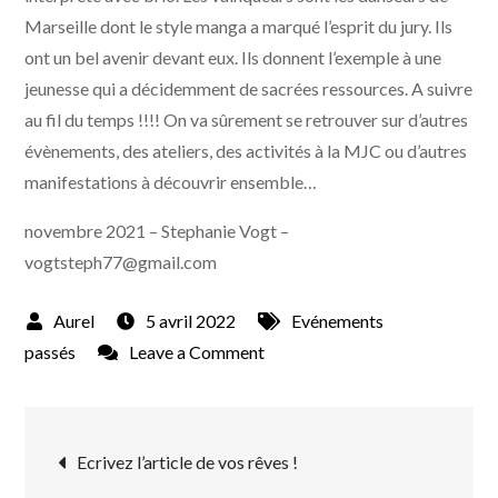
Marseille dont le style manga a marqué l’esprit du jury. Ils
ont un bel avenir devant eux. Ils donnent l’exemple à une
jeunesse qui a décidemment de sacrées ressources. A suivre
au fil du temps !!!! On va sûrement se retrouver sur d’autres
évènements, des ateliers, des activités à la MJC ou d’autres
manifestations à découvrir ensemble…
novembre 2021 – Stephanie Vogt –
vogtsteph77@gmail.com
5 avril 2022
Evénements
on
passés
Leave a Comment
Ma
découverte
Navigation
de
Ecrivez l’article de vos rêves !
l’Y