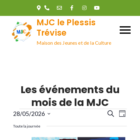
Skip
to
MJC le Plessis
content
Trévise
Maison des Jeunes et de la Culture
Les événements du
mois de la MJC
Évènements
R
N
28/05/2026
R
J
e
o
S
c
a
Toute la journée
u
e
h
é
r
e
l
r