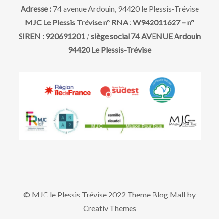
i
t
Adresse :
74 avenue Ardouin, 94420 le Plessis-Trévise
o
MJC Le Plessis Trévise n° RNA : W942011627 – n°
SIREN : 920691201
/
siège social 74 AVENUE Ardouin
n
94420 Le Plessis-Trévise
d
e
v
u
e
© MJC le Plessis Trévise 2022 Theme Blog Mall by
s
Creativ Themes