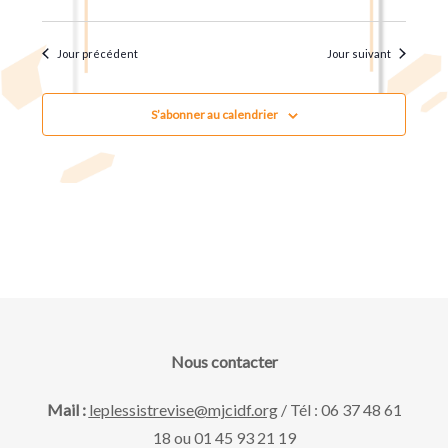
u
t
.
e
n
Jour précédent
Jour suivant
s
a
É
S’abonner au calendrier
v
v
è
i
n
g
e
m
a
e
Nous contacter
t
n
Mail :
leplessistrevise@mjcidf.org
/ Tél : 06 37 48 61
18 ou 01 45 93 21 19