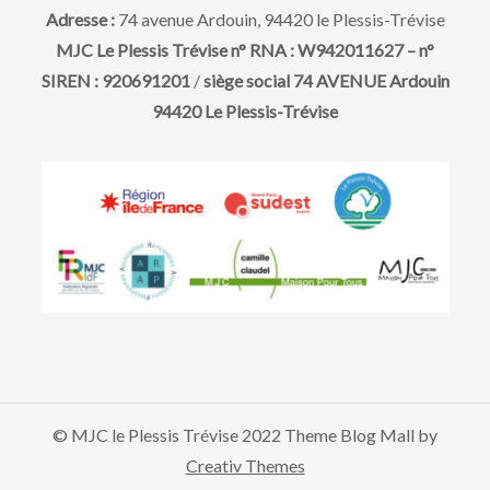
i
t
Adresse :
74 avenue Ardouin, 94420 le Plessis-Trévise
o
MJC Le Plessis Trévise n° RNA : W942011627 – n°
SIREN : 920691201
/
siège social 74 AVENUE Ardouin
n
94420 Le Plessis-Trévise
d
e
v
u
e
© MJC le Plessis Trévise 2022 Theme Blog Mall by
s
Creativ Themes