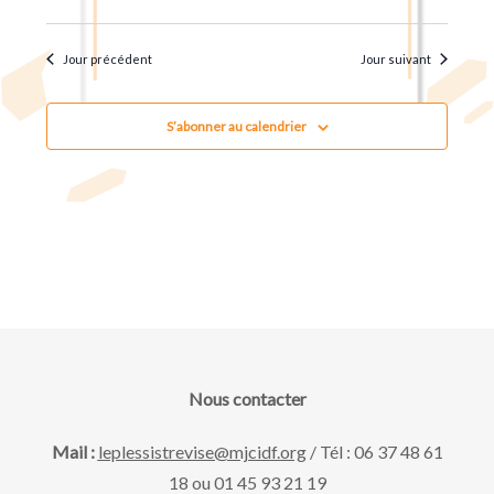
u
t
.
e
n
Jour précédent
Jour suivant
s
a
É
S’abonner au calendrier
v
v
è
i
n
g
e
m
a
e
Nous contacter
t
n
Mail :
leplessistrevise@mjcidf.org
/ Tél : 06 37 48 61
18 ou 01 45 93 21 19