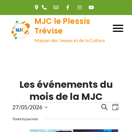
Skip
to
MJC le Plessis
content
Trévise
Maison des Jeunes et de la Culture
Les événements du
mois de la MJC
Évènements
R
N
27/05/2026
R
J
e
o
S
c
a
Toute la journée
u
e
h
é
r
e
l
r