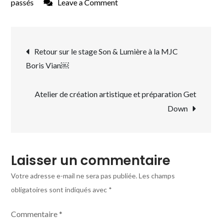
on
passés
Leave a Comment
Emission
“Les
Navigation
Queers
Retour sur le stage Son & Lumière à la MJC
et
Boris Vian￼
de
le
bonheur
l’article
Atelier de création artistique et préparation Get
dans
Down
la
société
actuelle”
Laisser un commentaire
Votre adresse e-mail ne sera pas publiée.
Les champs
obligatoires sont indiqués avec
*
Commentaire
*