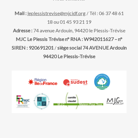
Mail :
leplessistrevise@mjcidf.org
/ Tél : 06 37 48 61
18 ou 01 45 93 21 19
Adresse :
74 avenue Ardouin, 94420 le Plessis-Trévise
MJC Le Plessis Trévise n° RNA : W942011627 – n°
SIREN : 920691201
/
siège social 74 AVENUE Ardouin
94420 Le Plessis-Trévise