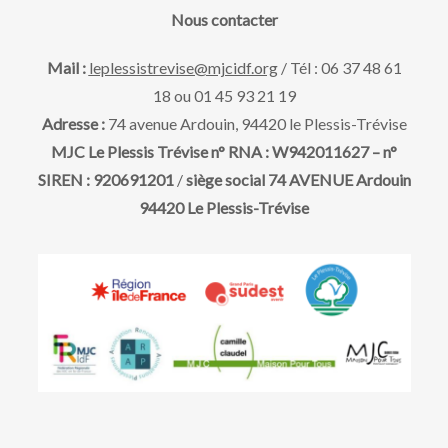
h
n
d
Nous contacter
e
e
e
d
Mail :
leplessistrevise@mjcidf.org
/ Tél : 06 37 48 61
a
e
18 ou 01 45 93 21 19
v
t
Adresse :
74 avenue Ardouin, 94420 le Plessis-Trévise
u
e
t
MJC Le Plessis Trévise n° RNA : W942011627 – n°
.
SIREN : 920691201
/
siège social 74 AVENUE Ardouin
e
n
94420 Le Plessis-Trévise
s
a
É
v
v
è
i
n
g
e