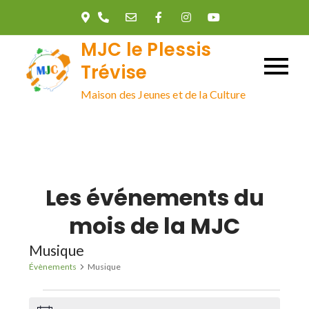
Skip
to
MJC le Plessis
content
Trévise
Maison des Jeunes et de la Culture
Les événements du
mois de la MJC
Musique
Évènements
Musique
Évènements