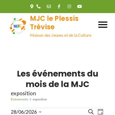
Skip
to
MJC le Plessis
content
Trévise
Maison des Jeunes et de la Culture
Les événements du
mois de la MJC
exposition
Évènements
exposition
Évènements
R
N
28/06/2026
R
J