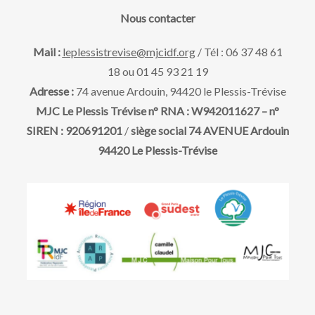
a
e
v
Nous contacter
t
u
e
t
Mail :
leplessistrevise@mjcidf.org
/ Tél : 06 37 48 61
.
18 ou 01 45 93 21 19
e
n
Adresse :
74 avenue Ardouin, 94420 le Plessis-Trévise
s
MJC Le Plessis Trévise n° RNA : W942011627 – n°
a
SIREN : 920691201
/
siège social 74 AVENUE Ardouin
É
94420 Le Plessis-Trévise
v
v
è
i
n
g
e
m
a
e