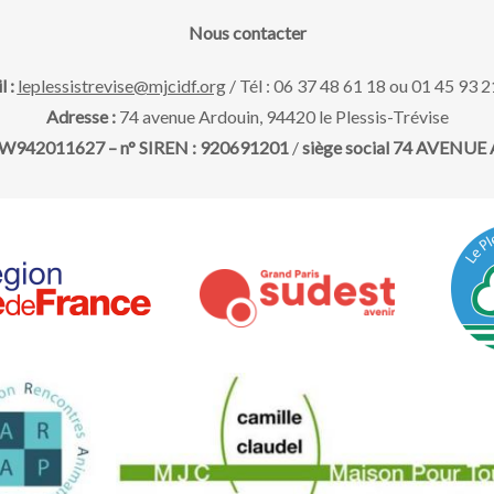
Nous contacter
l :
leplessistrevise@mjcidf.org
/ Tél : 06 37 48 61 18 ou 01 45 93 2
Adresse :
74 avenue Ardouin, 94420 le Plessis-Trévise
 : W942011627 – n° SIREN : 920691201
/
siège social 74 AVENUE A