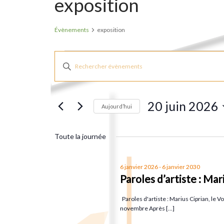
exposition
Évènements
exposition
Évènements
R
S
a
for
e
i
20 juin 2026
s
20
Aujourd’hui
c
i
S
r
juin
h
é
Toute la journée
m
l
2026
o
e
e
6 janvier 2026
-
6 janvier 2030
t
Paroles d’artiste : Mar
c
r
-
t
Paroles d'artiste : Marius Ciprian, le V
c
i
novembre Après […]
l
o