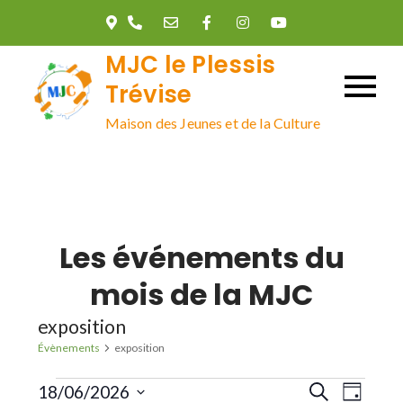
Skip
to
MJC le Plessis
content
Trévise
Maison des Jeunes et de la Culture
Les événements du
mois de la MJC
exposition
Évènements
exposition
Évènements
R
N
18/06/2026
R
J