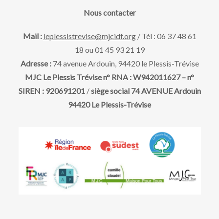
a
e
v
Nous contacter
t
u
e
t
Mail :
leplessistrevise@mjcidf.org
/ Tél : 06 37 48 61
.
18 ou 01 45 93 21 19
e
n
Adresse :
74 avenue Ardouin, 94420 le Plessis-Trévise
s
MJC Le Plessis Trévise n° RNA : W942011627 – n°
a
SIREN : 920691201
/
siège social 74 AVENUE Ardouin
É
94420 Le Plessis-Trévise
v
v
è
i
n
g
e
m
a
e