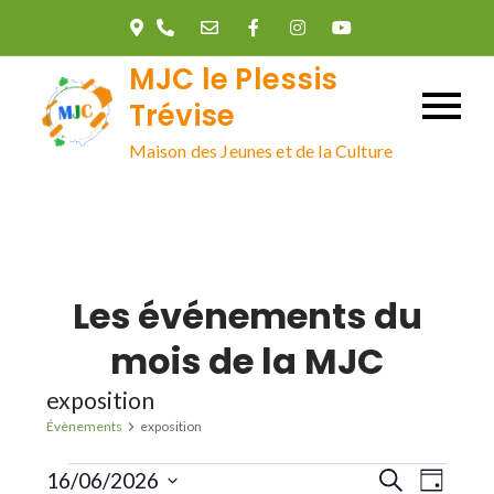
Skip
to
MJC le Plessis
content
Trévise
Maison des Jeunes et de la Culture
Les événements du
mois de la MJC
exposition
Évènements
exposition
Évènements
R
N
16/06/2026
R
J