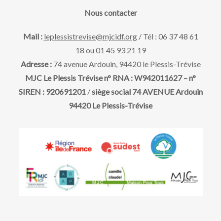
a
e
v
Nous contacter
t
u
e
t
Mail :
leplessistrevise@mjcidf.org
/ Tél : 06 37 48 61
.
18 ou 01 45 93 21 19
e
n
Adresse :
74 avenue Ardouin, 94420 le Plessis-Trévise
s
MJC Le Plessis Trévise n° RNA : W942011627 – n°
a
SIREN : 920691201
/
siège social 74 AVENUE Ardouin
É
94420 Le Plessis-Trévise
v
v
è
i
n
g
e
m
a
e