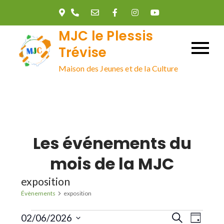
Skip
to
MJC le Plessis
content
Trévise
Maison des Jeunes et de la Culture
Les événements du
mois de la MJC
exposition
Évènements
exposition
Évènements
R
N
02/06/2026
R
J