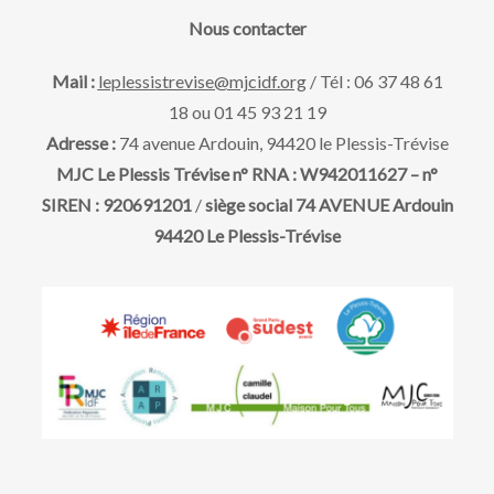
a
e
v
Nous contacter
t
u
e
t
Mail :
leplessistrevise@mjcidf.org
/ Tél : 06 37 48 61
.
18 ou 01 45 93 21 19
e
n
Adresse :
74 avenue Ardouin, 94420 le Plessis-Trévise
s
MJC Le Plessis Trévise n° RNA : W942011627 – n°
a
SIREN : 920691201
/
siège social 74 AVENUE Ardouin
É
94420 Le Plessis-Trévise
v
v
è
i
n
g
e
m
a
e