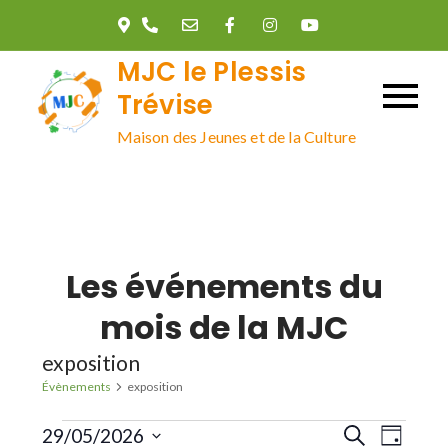
Skip
to
MJC le Plessis
content
Trévise
Maison des Jeunes et de la Culture
Les événements du
mois de la MJC
exposition
Évènements
exposition
Évènements
R
N
29/05/2026
R
J