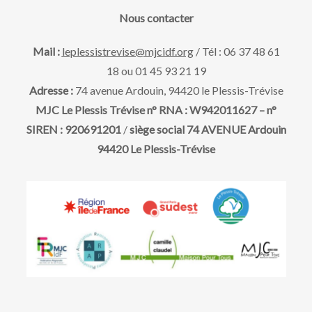
a
e
v
Nous contacter
t
u
e
t
Mail :
leplessistrevise@mjcidf.org
/ Tél : 06 37 48 61
.
18 ou 01 45 93 21 19
e
n
Adresse :
74 avenue Ardouin, 94420 le Plessis-Trévise
s
MJC Le Plessis Trévise n° RNA : W942011627 – n°
a
SIREN : 920691201
/
siège social 74 AVENUE Ardouin
É
94420 Le Plessis-Trévise
v
v
è
i
n
g
e
m
a
e