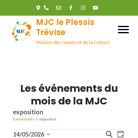
Skip
to
MJC le Plessis
content
Trévise
Maison des Jeunes et de la Culture
Les événements du
mois de la MJC
exposition
Évènements
exposition
Évènements
R
N
14/05/2026
R
J