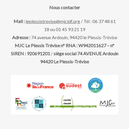
a
e
v
Nous contacter
t
u
e
t
Mail :
leplessistrevise@mjcidf.org
/ Tél : 06 37 48 61
.
18 ou 01 45 93 21 19
e
n
Adresse :
74 avenue Ardouin, 94420 le Plessis-Trévise
s
MJC Le Plessis Trévise n° RNA : W942011627 – n°
a
SIREN : 920691201
/
siège social 74 AVENUE Ardouin
É
94420 Le Plessis-Trévise
v
v
è
i
n
g
e
m
a
e