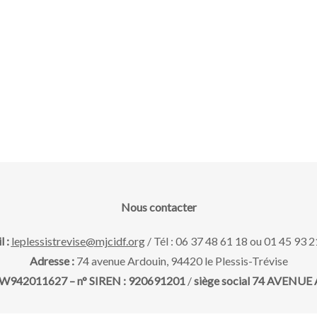
Nous contacter
l :
leplessistrevise@mjcidf.org
/ Tél : 06 37 48 61 18 ou 01 45 93 2
Adresse :
74 avenue Ardouin, 94420 le Plessis-Trévise
 : W942011627 – n° SIREN : 920691201
/
siège social 74 AVENUE A