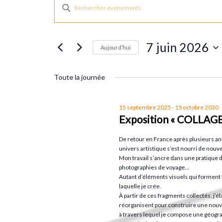
Évènements
R
S
a
e
for
i
7 juin 2026
s
Aujourd’hui
c
i
7
S
r
h
é
Toute la journée
m
l
juin
o
e
e
15 septembre 2025
-
15 octobre 2030
t
Exposition « COLLAGE
c
2026
r
-
t
De retour en France après plusieurs anné
c
i
univers artistique s’est nourri de nouve
c
l
Mon travail s’ancre dans une pratique de
o
photographies de voyage…
é
n
Autant d’éléments visuels qui forment 
h
.
laquelle je crée.
n
À partir de ces fragments collectés, j’
R
e
réorganisent pour construire une nouvel
e
e
z
à travers lequel je compose une géogra