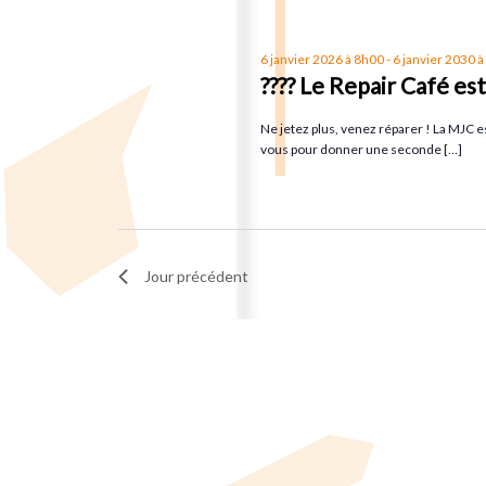
t
t
s
6 janvier 2026 à 8h00
-
6 janvier 2030 
p
i
????
Le Repair Café est 
a
Ne jetez plus, venez réparer ! La MJC est
o
r
vous pour donner une seconde […]
m
n
o
t
d
-
Jour précédent
c
e
l
é
v
.
u