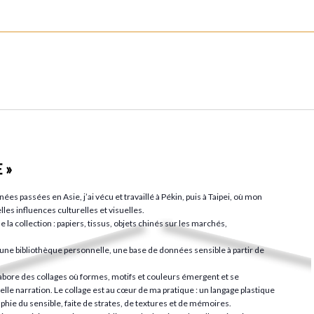
 »
es passées en Asie, j’ai vécu et travaillé à Pékin, puis à Taipei, où mon
lles influences culturelles et visuelles.
 la collection : papiers, tissus, objets chinés sur les marchés,
une bibliothèque personnelle, une base de données sensible à partir de
élabore des collages où formes, motifs et couleurs émergent et se
le narration. Le collage est au cœur de ma pratique : un langage plastique
phie du sensible, faite de strates, de textures et de mémoires.