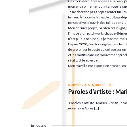
Ces trois dernières années à Taïwan, j’
c
u
mon environnement. J’interroge le rappo
e
h
n
Je ne cherche pas à représenter un lieu
le fixer. À force de filtres, le collage
e
e
perspective, d’ouvrir des failles dans le 
t
r
d
Mon dernier projet, Garden of Delight,
l’image d’un patchwork, chaque élémen
c
a
n
n’est plus la nature que je montre, mais 
h
t
Depuis 2020, j’explore également le mé
de prolonger le geste du collage sur un
e
e
a
et les motifs dans un mouvement proc
r
.
récit tactile et visuel.
Mon travail a été exposé en France, en 
É
v
v
è
i
6 janvier 2026
-
6 janvier 2030
n
Paroles d’artiste : Mar
e
g
Paroles d'artiste : Marius Ciprian, le V
m
novembre Après […]
e
a
n
En cours