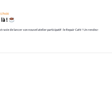
à 17h00
là !
 ravie de lancer son nouvel atelier participatif : le Repair Café ! Un rendez-