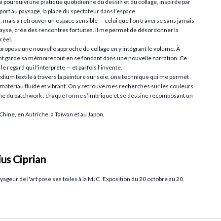
ai poursuivi une pratique quotidienne du dessin et du collage, inspirée par
rt au paysage, la place du spectateur dans l’espace.
, mais à retrouver un espace sensible — celui que l’on traverse sans jamais
 dépayse, crée des rencontres fortuites. Il me permet de désordonner la
réel.
 propose une nouvelle approche du collage en y intégrant le volume. À
t garde sa mémoire tout en se fondant dans une nouvelle narration. Ce
le regard qui l’interprète — et parfois l’invente.
dium textile à travers la peinture sur soie, une technique qui me permet
 matériau fluide et vibrant. On y retrouve mes recherches sur les couleurs
he du patchwork : chaque forme s’imbrique et se dessine recomposant un
Chine, en Autriche, à Taïwan et au Japon.
ius Ciprian
oyageur de l'art pose ses toiles à la MJC Exposition du 20 octobre au 20