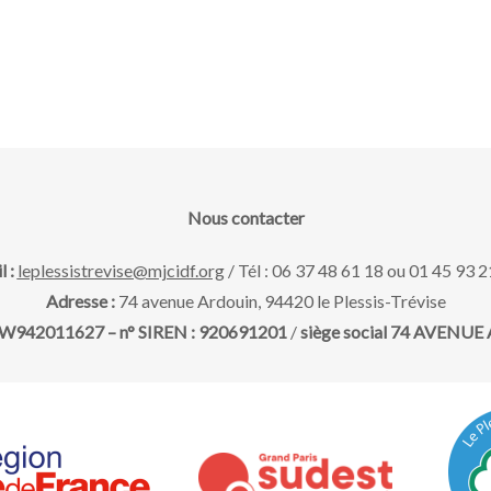
Nous contacter
l :
leplessistrevise@mjcidf.org
/ Tél : 06 37 48 61 18 ou 01 45 93 2
Adresse :
74 avenue Ardouin, 94420 le Plessis-Trévise
 : W942011627 – n° SIREN : 920691201
/
siège social 74 AVENUE A