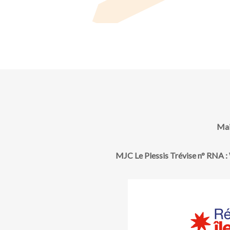
e
s
É
v
è
Mai
n
MJC Le Plessis Trévise n° RNA
e
m