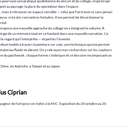
ai poursuivi une pratique quotidienne du dessin et du collage, inspirée par
rt au paysage, la place du spectateur dans l’espace.
, mais à retrouver un espace sensible — celui que l’on traverse sans jamais
 dépayse, crée des rencontres fortuites. Il me permet de désordonner la
réel.
 propose une nouvelle approche du collage en y intégrant le volume. À
t garde sa mémoire tout en se fondant dans une nouvelle narration. Ce
le regard qui l’interprète — et parfois l’invente.
dium textile à travers la peinture sur soie, une technique qui me permet
 matériau fluide et vibrant. On y retrouve mes recherches sur les couleurs
he du patchwork : chaque forme s’imbrique et se dessine recomposant un
Chine, en Autriche, à Taïwan et au Japon.
ius Ciprian
oyageur de l'art pose ses toiles à la MJC Exposition du 20 octobre au 20