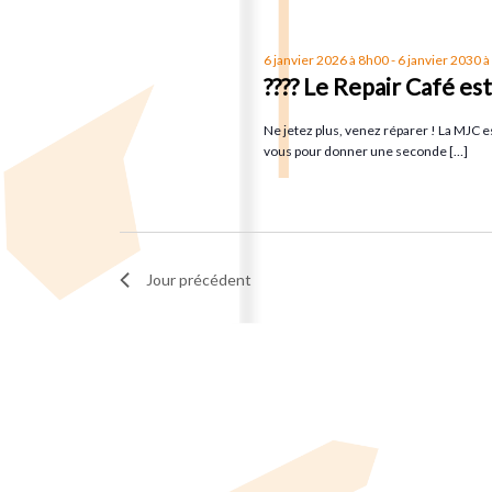
t
t
s
6 janvier 2026 à 8h00
-
6 janvier 2030 
p
i
????
Le Repair Café est 
a
Ne jetez plus, venez réparer ! La MJC est
o
r
vous pour donner une seconde […]
m
n
o
t
d
-
Jour précédent
c
e
l
é
v
.
u