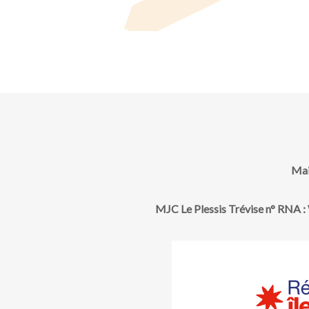
e
s
É
v
è
Mai
n
MJC Le Plessis Trévise n° RNA
e
m