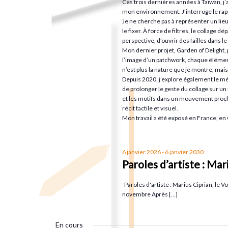
Ces trois dernières années à Taïwan, j’
c
u
mon environnement. J’interroge le rappo
e
h
n
Je ne cherche pas à représenter un lieu
le fixer. À force de filtres, le collage
e
e
perspective, d’ouvrir des failles dans le 
t
r
d
Mon dernier projet, Garden of Delight,
l’image d’un patchwork, chaque élémen
c
a
n
n’est plus la nature que je montre, mais 
h
t
Depuis 2020, j’explore également le mé
de prolonger le geste du collage sur un
e
e
a
et les motifs dans un mouvement proc
r
.
récit tactile et visuel.
Mon travail a été exposé en France, en 
É
v
v
è
i
6 janvier 2026
-
6 janvier 2030
n
Paroles d’artiste : Mar
e
g
Paroles d'artiste : Marius Ciprian, le V
m
novembre Après […]
e
a
n
En cours