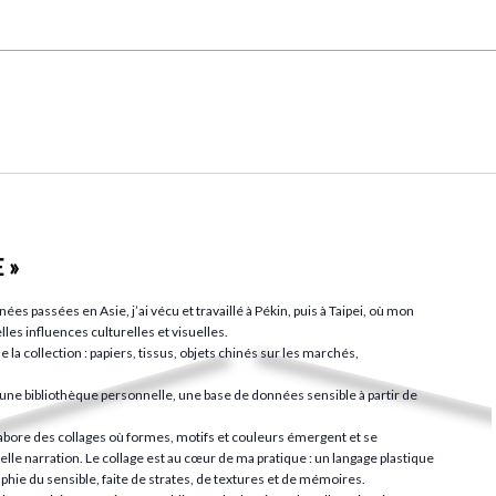
 »
es passées en Asie, j’ai vécu et travaillé à Pékin, puis à Taipei, où mon
lles influences culturelles et visuelles.
 la collection : papiers, tissus, objets chinés sur les marchés,
une bibliothèque personnelle, une base de données sensible à partir de
élabore des collages où formes, motifs et couleurs émergent et se
le narration. Le collage est au cœur de ma pratique : un langage plastique
phie du sensible, faite de strates, de textures et de mémoires.