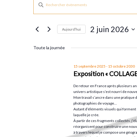
Évènements
R
S
a
e
for
i
2 juin 2026
s
Aujourd’hui
c
i
2
S
r
h
é
Toute la journée
m
l
juin
o
e
e
15 septembre 2025
-
15 octobre 2030
t
Exposition « COLLAGE
c
2026
r
-
t
De retour en France après plusieurs anné
c
i
univers artistique s’est nourri de nouve
c
l
Mon travail s’ancre dans une pratique de
o
photographies de voyage…
é
n
Autant d’éléments visuels qui forment 
h
.
laquelle je crée.
n
À partir de ces fragments collectés, j’
R
e
réorganisent pour construire une nouvel
e
e
z
à travers lequel je compose une géogra