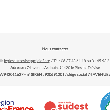
Nous contacter
l :
leplessistrevise@mjcidf.org
/ Tél : 06 37 48 61 18 ou 01 45 93 2
Adresse :
74 avenue Ardouin, 94420 le Plessis-Trévise
 : W942011627 – n° SIREN : 920691201
/
siège social 74 AVENUE A