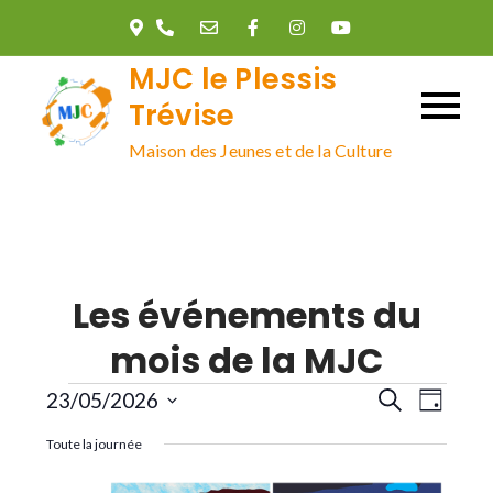
Skip
to
MJC le Plessis
content
Trévise
Maison des Jeunes et de la Culture
Les événements du
mois de la MJC
Évènements
R
N
23/05/2026
R
J
e
o
S
c
a
Toute la journée
u
e
h
é
r
e
l
r