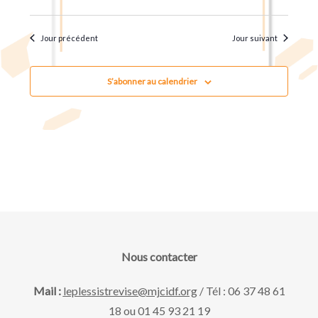
u
t
.
e
n
Jour précédent
Jour suivant
s
a
É
S’abonner au calendrier
v
v
è
i
n
g
e
m
a
e
Nous contacter
t
n
Mail :
leplessistrevise@mjcidf.org
/ Tél : 06 37 48 61
18 ou 01 45 93 21 19