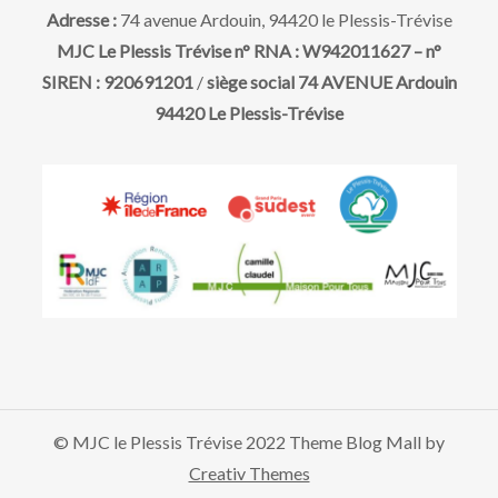
i
t
Adresse :
74 avenue Ardouin, 94420 le Plessis-Trévise
o
MJC Le Plessis Trévise n° RNA : W942011627 – n°
SIREN : 920691201
/
siège social 74 AVENUE Ardouin
n
94420 Le Plessis-Trévise
d
e
v
u
e
© MJC le Plessis Trévise 2022 Theme Blog Mall by
s
Creativ Themes