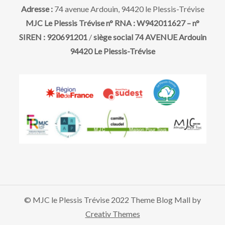
i
t
Adresse :
74 avenue Ardouin, 94420 le Plessis-Trévise
o
MJC Le Plessis Trévise n° RNA : W942011627 – n°
SIREN : 920691201
/
siège social 74 AVENUE Ardouin
n
94420 Le Plessis-Trévise
d
e
v
u
e
© MJC le Plessis Trévise 2022 Theme Blog Mall by
s
Creativ Themes