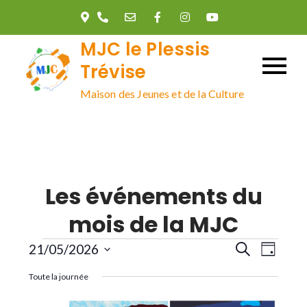
Skip
to
MJC le Plessis
content
Trévise
Maison des Jeunes et de la Culture
Les événements du
mois de la MJC
Évènements
R
N
21/05/2026
R
J
e
o
S
c
a
Toute la journée
u
e
h
é
r
e
l
r