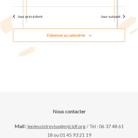
u
t
.
e
n
Jour précédent
Jour suivant
s
a
É
S’abonner au calendrier
v
v
è
i
n
g
e
m
a
e
Nous contacter
t
n
Mail :
leplessistrevise@mjcidf.org
/ Tél : 06 37 48 61
18 ou 01 45 93 21 19