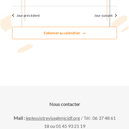
u
t
.
e
n
Jour précédent
Jour suivant
s
a
É
S’abonner au calendrier
v
v
è
i
n
g
e
m
a
e
Nous contacter
t
n
Mail :
leplessistrevise@mjcidf.org
/ Tél : 06 37 48 61
18 ou 01 45 93 21 19