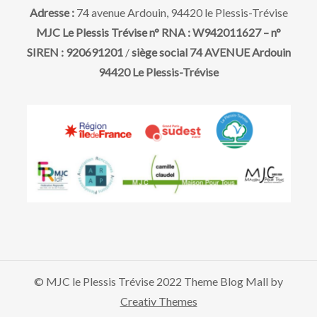
i
t
Adresse :
74 avenue Ardouin, 94420 le Plessis-Trévise
o
MJC Le Plessis Trévise n° RNA : W942011627 – n°
SIREN : 920691201
/
siège social 74 AVENUE Ardouin
n
94420 Le Plessis-Trévise
d
e
v
u
e
© MJC le Plessis Trévise 2022 Theme Blog Mall by
s
Creativ Themes