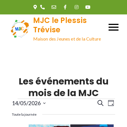
Skip
to
MJC le Plessis
content
Trévise
Maison des Jeunes et de la Culture
Les événements du
mois de la MJC
Évènements
R
N
14/05/2026
R
J
e
o
S
c
a
Toute la journée
u
e
h
é
r
e
l
r