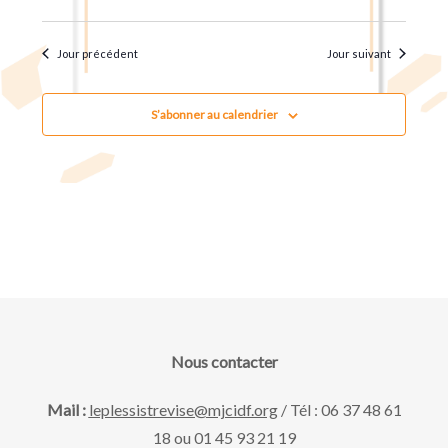
u
t
.
e
n
Jour précédent
Jour suivant
s
a
É
S’abonner au calendrier
v
v
è
i
n
g
e
m
a
e
Nous contacter
t
n
Mail :
leplessistrevise@mjcidf.org
/ Tél : 06 37 48 61
18 ou 01 45 93 21 19