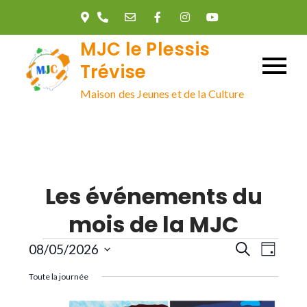
Skip
to
MJC le Plessis
content
Trévise
Maison des Jeunes et de la Culture
Les événements du
mois de la MJC
Évènements
R
N
08/05/2026
R
J
e
o
S
c
a
Toute la journée
u
e
h
é
r
e
l
r