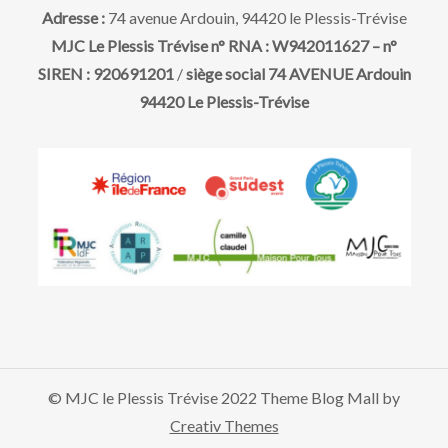
i
t
Adresse :
74 avenue Ardouin, 94420 le Plessis-Trévise
o
MJC Le Plessis Trévise n° RNA : W942011627 – n°
SIREN : 920691201
/
siège social 74 AVENUE Ardouin
n
94420 Le Plessis-Trévise
d
e
v
u
e
© MJC le Plessis Trévise 2022 Theme Blog Mall by
s
Creativ Themes