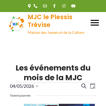
Skip
to
MJC le Plessis
content
Trévise
Maison des Jeunes et de la Culture
Les événements du
mois de la MJC
Évènements
R
N
04/05/2026
R
J
e
o
S
c
a
Toute la journée
u
e
h
é
r
e
l
r