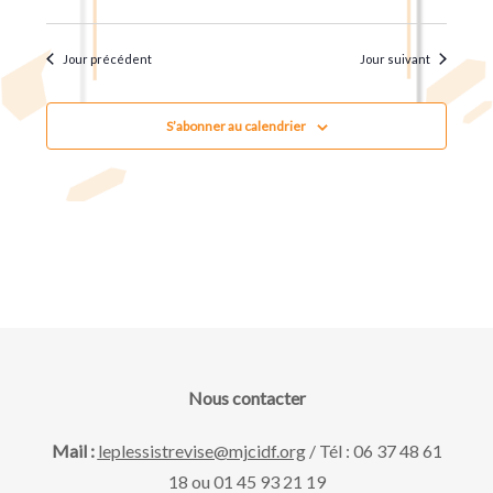
u
t
.
e
n
Jour précédent
Jour suivant
s
a
É
S’abonner au calendrier
v
v
è
i
n
g
e
m
a
e
Nous contacter
t
n
Mail :
leplessistrevise@mjcidf.org
/ Tél : 06 37 48 61
18 ou 01 45 93 21 19