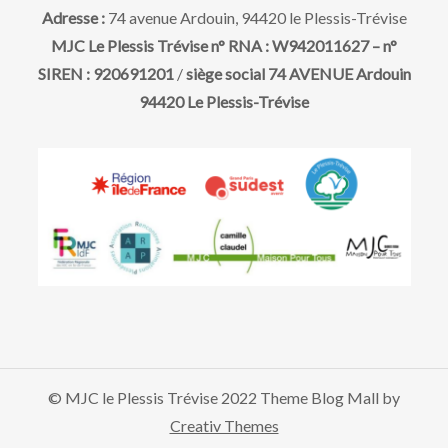
i
t
Adresse :
74 avenue Ardouin, 94420 le Plessis-Trévise
o
MJC Le Plessis Trévise n° RNA : W942011627 – n°
SIREN : 920691201
/
siège social 74 AVENUE Ardouin
n
94420 Le Plessis-Trévise
d
e
v
u
e
© MJC le Plessis Trévise 2022 Theme Blog Mall by
s
Creativ Themes