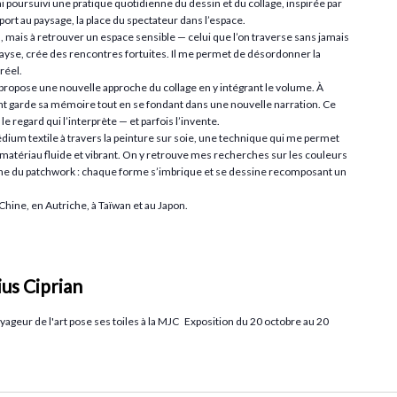
ai poursuivi une pratique quotidienne du dessin et du collage, inspirée par
rt au paysage, la place du spectateur dans l’espace.
, mais à retrouver un espace sensible — celui que l’on traverse sans jamais
 dépayse, crée des rencontres fortuites. Il me permet de désordonner la
réel.
 propose une nouvelle approche du collage en y intégrant le volume. À
t garde sa mémoire tout en se fondant dans une nouvelle narration. Ce
le regard qui l’interprète — et parfois l’invente.
dium textile à travers la peinture sur soie, une technique qui me permet
 matériau fluide et vibrant. On y retrouve mes recherches sur les couleurs
he du patchwork : chaque forme s’imbrique et se dessine recomposant un
Chine, en Autriche, à Taïwan et au Japon.
ius Ciprian
oyageur de l'art pose ses toiles à la MJC Exposition du 20 octobre au 20