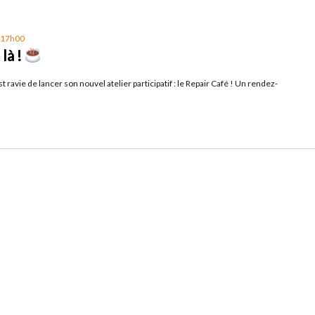
à 17h00
là !
 ravie de lancer son nouvel atelier participatif : le Repair Café ! Un rendez-