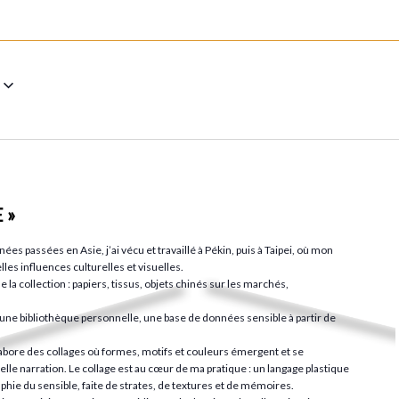
 »
es passées en Asie, j’ai vécu et travaillé à Pékin, puis à Taipei, où mon
lles influences culturelles et visuelles.
 la collection : papiers, tissus, objets chinés sur les marchés,
une bibliothèque personnelle, une base de données sensible à partir de
élabore des collages où formes, motifs et couleurs émergent et se
le narration. Le collage est au cœur de ma pratique : un langage plastique
phie du sensible, faite de strates, de textures et de mémoires.