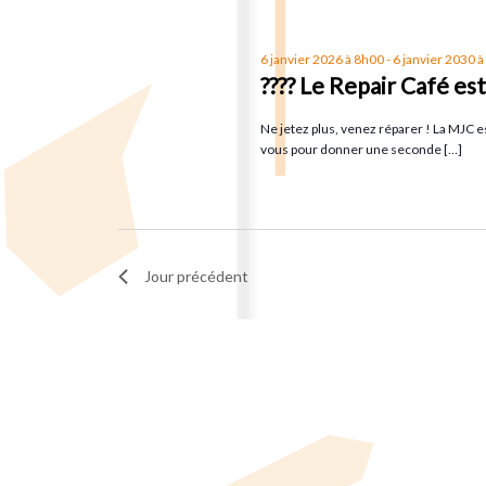
t
t
s
6 janvier 2026 à 8h00
-
6 janvier 2030 
p
i
????
Le Repair Café est 
a
Ne jetez plus, venez réparer ! La MJC est
o
r
vous pour donner une seconde […]
m
n
o
t
d
-
Jour précédent
c
e
l
é
v
.
u