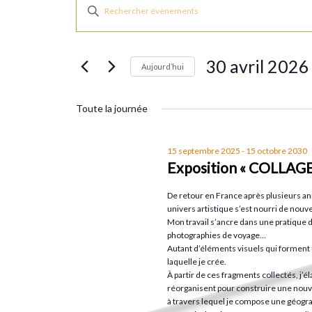
Évènements
R
S
a
e
for
i
30 avril 2026
s
Aujourd’hui
c
i
30
S
r
h
é
Toute la journée
m
l
avril
o
e
e
15 septembre 2025
-
15 octobre 2030
t
Exposition « COLLAGE
c
2026
r
-
t
De retour en France après plusieurs anné
c
i
univers artistique s’est nourri de nouve
c
l
Mon travail s’ancre dans une pratique de
o
photographies de voyage…
é
n
Autant d’éléments visuels qui forment 
h
.
laquelle je crée.
n
À partir de ces fragments collectés, j’
R
e
réorganisent pour construire une nouvel
e
e
z
à travers lequel je compose une géogra