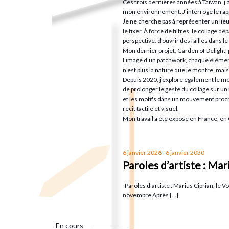
Ces trois dernières années à Taïwan, j’
c
u
mon environnement. J’interroge le rappo
e
h
n
Je ne cherche pas à représenter un lieu
le fixer. À force de filtres, le collage
e
e
perspective, d’ouvrir des failles dans le 
t
r
d
Mon dernier projet, Garden of Delight,
l’image d’un patchwork, chaque élémen
c
a
n
n’est plus la nature que je montre, mais 
h
t
Depuis 2020, j’explore également le mé
de prolonger le geste du collage sur un
e
e
a
et les motifs dans un mouvement proc
r
.
récit tactile et visuel.
Mon travail a été exposé en France, en 
É
v
v
è
i
6 janvier 2026
-
6 janvier 2030
n
Paroles d’artiste : Mar
e
g
Paroles d'artiste : Marius Ciprian, le V
m
novembre Après […]
e
a
n
En cours