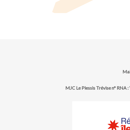
e
s
É
v
è
Mai
n
MJC Le Plessis Trévise n° RNA
e
m