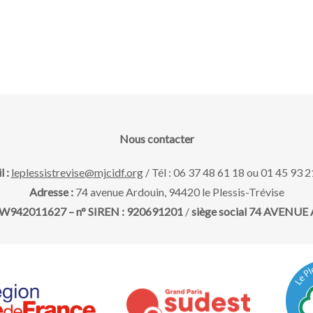
Nous contacter
l :
leplessistrevise@mjcidf.org
/ Tél : 06 37 48 61 18 ou 01 45 93 2
Adresse :
74 avenue Ardouin, 94420 le Plessis-Trévise
 : W942011627 – n° SIREN : 920691201
/
siège social 74 AVENUE A